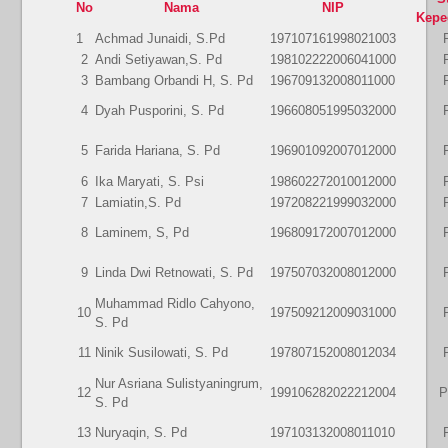
No
Nama
NIP
Kepe
1
Achmad Junaidi, S.Pd
197107161998021003
2
Andi Setiyawan,S. Pd
198102222006041000
3
Bambang Orbandi H, S. Pd
196709132008011000
4
Dyah Pusporini, S. Pd
196608051995032000
5
Farida Hariana, S. Pd
196901092007012000
6
Ika Maryati, S. Psi
198602272010012000
7
Lamiatin,S. Pd
197208221999032000
8
Laminem, S, Pd
196809172007012000
9
Linda Dwi Retnowati, S. Pd
197507032008012000
Muhammad Ridlo Cahyono,
10
197509212009031000
S. Pd
11
Ninik Susilowati, S. Pd
197807152008012034
Nur Asriana Sulistyaningrum,
12
199106282022212004
P
S. Pd
13
Nuryaqin, S. Pd
197103132008011010