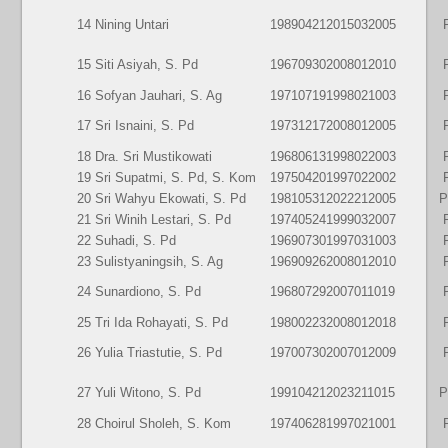
14
Nining Untari
198904212015032005
15
Siti Asiyah, S. Pd
196709302008012010
16
Sofyan Jauhari, S. Ag
197107191998021003
17
Sri Isnaini, S. Pd
197312172008012005
18
Dra. Sri Mustikowati
196806131998022003
19
Sri Supatmi, S. Pd, S. Kom
197504201997022002
20
Sri Wahyu Ekowati, S. Pd
198105312022212005
P
21
Sri Winih Lestari, S. Pd
197405241999032007
22
Suhadi, S. Pd
196907301997031003
23
Sulistyaningsih, S. Ag
196909262008012010
24
Sunardiono, S. Pd
196807292007011019
25
Tri Ida Rohayati, S. Pd
198002232008012018
26
Yulia Triastutie, S. Pd
197007302007012009
27
Yuli Witono, S. Pd
199104212023211015
P
28
Choirul Sholeh, S. Kom
197406281997021001