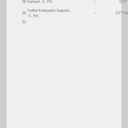
29
Sahrum, S. Pd
–
GTT 
Yudha Kretiyanto Saputro,
30
–
GTT No
S. Pd
31