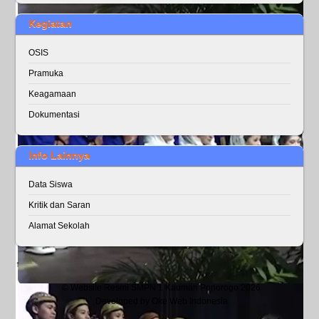
Kegiatan
OSIS
Pramuka
Keagamaan
Dokumentasi
Info Lainnya
Data Siswa
Kritik dan Saran
Alamat Sekolah
↑
©
Website Resmi SMPN 1 Kauman Ponorogo
2026
Developed by
Oke Web Indonesia