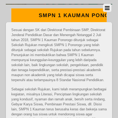
SMPN 1 KAUMAN PONOROGO –
BERMUTU – BERBUDAYA –
Sesuai dengan SK dari Direktorat Pembinaan SMP, Direktorat
Jenderal Pendidikan Dasar dan Menengah Notanggal 2 Juli
tahun 2018, SMPN 1 Kauman Ponorogo ditunjuk sebagai
RELIGIUS
Sekolah Rujukan mengikuti SMPN 1 Ponorogo yang telah
ditunjuk sebagai sekolah Rujukan pada tahun sebelumnya.
Penunjukan ini membuktikan bahwa SMPN 1 Kauman
mempunyai keunggulan-keunggulan yang lebih daripada
sekolah lain, baik lingkungan sekolah, pengelolaan, pendidik
dan tenaga kependidikan, serta prestasi-prestasi akademik
maupun non akademik yang telah dicapai siswa serta
terpenuhi atau terlampauinya 8 Standar Nasional Pendidikan.
Sebagai sekolah Rujukan, kami telah merampungkan berbagai
kegiatan, misalnya Literasi, Penciptaan lingkungan sekolah
yang kondusif, nyaman dan ramah anak, bersih serta rindang,
Gebyar Karya Siswa, Pembinaan Prestasi Siswa, dll. Disisi
lain, SMPN 1 Kauman terus berusaha keras dan bekerja sama
dengan orang tua siswa untuk mendorong siswa agar