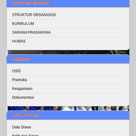
Informasi Sekolah
STRUKTUR ORGANISASI
KURIKULUM
SARANA PRASARANA
HUMAS
Kegiatan
OSIS
Pramuka
Keagamaan
Dokumentasi
Info Lainnya
Data Siswa
Kritik dan Saran